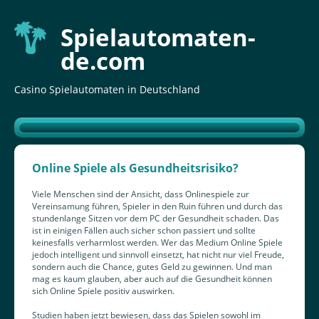
Spielautomaten-
de.com
Casino Spielautomaten in Deutschland
Online Spiele als Gesundheitsrisiko?
Viele Menschen sind der Ansicht, dass Onlinespiele zur
Vereinsamung führen, Spieler in den Ruin führen und durch das
stundenlange Sitzen vor dem PC der Gesundheit schaden. Das
ist in einigen Fällen auch sicher schon passiert und sollte
keinesfalls verharmlost werden. Wer das Medium Online Spiele
jedoch intelligent und sinnvoll einsetzt, hat nicht nur viel Freude,
sondern auch die Chance, gutes Geld zu gewinnen. Und man
mag es kaum glauben, aber auch auf die Gesundheit können
sich Online Spiele positiv auswirken.
Studien haben jetzt bewiesen, dass das Spielen sowohl im