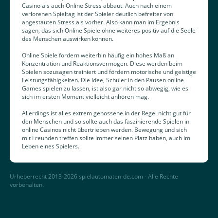
Casino als auch Online Stress abbaut. Auch nach einem
verlorenen Spieltag ist der Spieler deutlich befreiter von
angestauten Stress als vorher. Also kann man im Ergebnis
sagen, das sich Online Spiele ohne weiteres positiv auf die Seele
des Menschen auswirken können.
Online Spiele fordern weiterhin häufig ein hohes Maß an
Konzentration und Reaktionsvermögen. Diese werden beim
Spielen sozusagen trainiert und fördern motorische und geistige
Leistungsfähigkeiten. Die Idee, Schüler in den Pausen online
Games spielen zu lassen, ist also gar nicht so abwegig, wie es
sich im ersten Moment vielleicht anhören mag.
Allerdings ist alles extrem genossene in der Regel nicht gut für
den Menschen und so sollte auch das faszinierende Spielen in
online Casinos nicht übertrieben werden. Bewegung und sich
mit Freunden treffen sollte immer seinen Platz haben, auch im
Leben eines Spielers.
Urheberrecht 2013-2026 spielautomaten-de.com - Alle Rechte
vorbehalten.