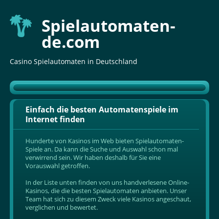
Spielautomaten-
de.com
Casino Spielautomaten in Deutschland
Einfach die besten Automatenspiele im
Internet finden
Hunderte von Kasinos im Web bieten Spielautomaten-
Spiele an. Da kann die Suche und Auswahl schon mal
verwirrend sein. Wir haben deshalb für Sie eine
Vorauswahl getroffen.
In der Liste unten finden von uns handverlesene Online-
Kasinos, die die besten Spielautomaten anbieten. Unser
Team hat sich zu diesem Zweck viele Kasinos angeschaut,
verglichen und bewertet.